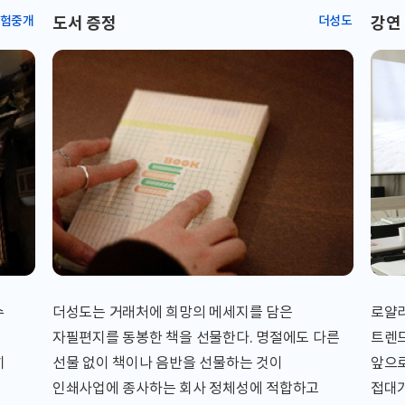
험중개
도서 증정
더성도
강연
수
더성도는 거래처에 희망의 메세지를 담은
로얄
자필편지를 동봉한 책을 선물한다. 명절에도 다른
트렌드
히
선물 없이 책이나 음반을 선물하는 것이
앞으로
인쇄사업에 종사하는 회사 정체성에 적합하고
접대가