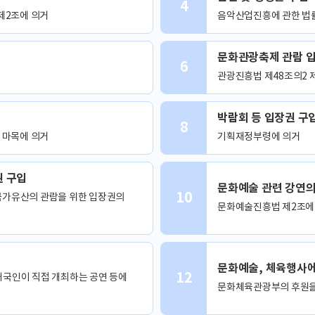
4
제2조에 의거
음악산업진흥에 관한 법률
문화관광축제 관람 입
6
관광진흥법 제48조의2 
박람회 등 입장권 구
8
 마목에 의거
기획재정부령에 의거
권 구입
문화예술 관련 강연의
10
국가유산의 관람을 위한 입장권의
문화예술진흥법 제2조에
문화예술, 체육행사에
12
국인이 직접 개최하는 공연 등에
문화체육관광부의 후원을