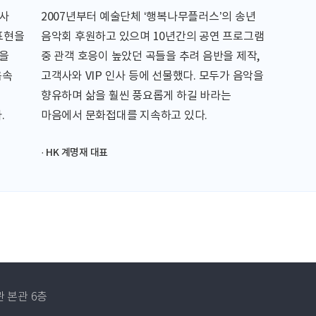
당사
2007년부터 예술단체 ‘행복나무플러스’의 송년
표현을
음악회 후원하고 있으며 10년간의 공연 프로그램
연을
중 관객 호응이 높았던 곡들을 추려 음반을 제작,
음속
고객사와 VIP 인사 등에 선물했다. 모두가 음악을
향유하며 삶을 훨씬 풍요롭게 하길 바라는
.
마음에서 문화접대를 지속하고 있다.
· HK 계명재 대표
 본관 6층